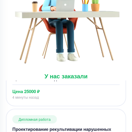
Дипломная работа
Устранение замечаний в вкр ( основные раздел
тосп)
Уникальность
50%
Срок выполнения
7 дней
Цена
25000 ₽
У нас заказали
4 минуты назад
Дипломная работа
Проектирование рекультивации нарушенных
земель Груберского месторождения габбро
Уникальность
50%