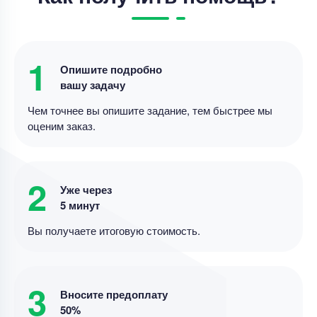
технологический аспекты создания
мультимодального ресурса для
совершенствования навыков чтения на
Уникальность
50%
английском языке у школьников
1
Опишите подробно
Срок выполнения
14 дней
вашу задачу
Цена
20000 ₽
Чем точнее вы опишите задание, тем быстрее мы
15 минут назад
оценим заказ.
Дипломная работа
Дипломная работа – Дивидентная политика и
2
Уже через
рыночная стоимость
5 минут
Уникальность
85%
Вы получаете итоговую стоимость.
Срок выполнения
11 дней
Цена
4000 ₽
3
11 минут назад
Вносите предоплату
50%