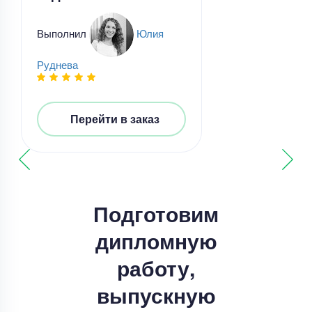
Выполнил
Юлия
Руднева
Дипломная работа
Лингвистический, дидактический и
Перейти в заказ
технологический аспекты создания
мультимодального ресурса для
совершенствования навыков чтения на
Уникальность
50%
английском языке у школьников
Срок выполнения
14 дней
Подготовим
Цена
20000 ₽
15 минут назад
дипломную
работу,
Дипломная работа
Дипломная работа – Дивидентная политика и
выпускную
рыночная стоимость