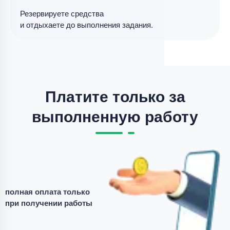
Резервируете средства
Дипломная работа
и отдыхаете до выполнения задания.
Совершенствование разброчно- сборочных
работа по ремонте автотракторных двигателей .
Уникальность
70%
Срок выполнения
14 дней
Платите только за
Цена
47500 ₽
выполненную работу
6 минут назад
Дипломная работа
Дипломная работа – Диагностика тяговых
двигателей электровозов
полная оплата только
Уникальность
70%
при получении работы
Срок выполнения
22 дней