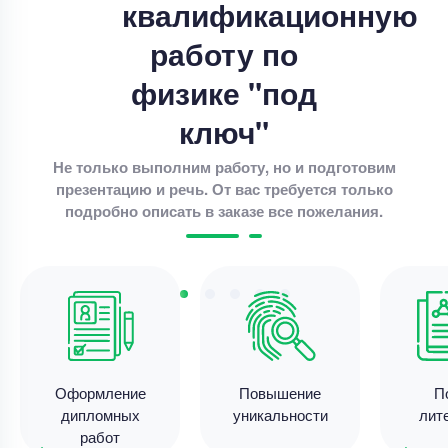
квалификационную
Уникальность
85%
работу по
Срок выполнения
11 дней
физике "под
Цена
4000 ₽
11 минут назад
ключ"
Не только выполним работу, но и подготовим
презентацию и речь. От вас требуется только
Дипломная работа
подробно описать в заказе все пожелания.
Совершенствование разброчно- сборочных
работа по ремонте автотракторных двигателей .
Уникальность
70%
Срок выполнения
14 дней
Цена
47500 ₽
6 минут назад
Оформление
Повышение
П
дипломных
уникальности
лит
работ