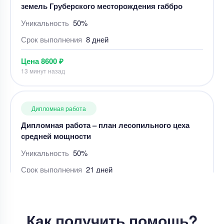
Срок выполнения
8 дней
Цена
8600 ₽
13 минут назад
Дипломная работа
Дипломная работа – план лесопильного цеха
средней мощности
Уникальность
50%
Срок выполнения
21 дней
Цена
50000 ₽
12 минут назад
Дипломная работа
Как получить помощь?
Лингвистический, дидактический и