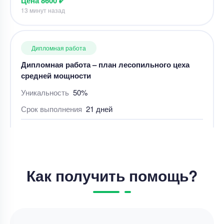
Дипломная работа
Дипломная работа – план лесопильного цеха
средней мощности
Уникальность
50%
Срок выполнения
21 дней
Цена
50000 ₽
6 минут назад
Дипломная работа
Как получить помощь?
Лингвистический, дидактический и
технологический аспекты создания
мультимодального ресурса для
совершенствования навыков чтения на
Уникальность
50%
английском языке у школьников