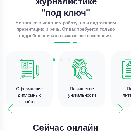
журналистике
Цена
4000 ₽
8 минут назад
"под ключ"
Не только выполним работу, но и подготовим
презентацию и речь. От вас требуется только
Дипломная работа
подробно описать в заказе все пожелания.
Совершенствование разброчно- сборочных
работа по ремонте автотракторных двигателей .
Уникальность
70%
Срок выполнения
14 дней
Цена
47500 ₽
4 минуты назад
Оформление
Повышение
П
дипломных
уникальности
лит
работ
Дипломная работа
Дипломная работа – Диагностика тяговых
двигателей электровозов
Сейчас онлайн