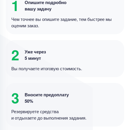
1
Опишите подробно
Срок выполнения
14 дней
вашу задачу
Цена
20000 ₽
Чем точнее вы опишите задание, тем быстрее мы
11 минут назад
оценим заказ.
Дипломная работа
Дипломная работа – Дивидентная политика и
2
Уже через
рыночная стоимость
5 минут
Уникальность
85%
Вы получаете итоговую стоимость.
Срок выполнения
11 дней
Цена
4000 ₽
3
8 минут назад
Вносите предоплату
50%
Резервируете средства
Дипломная работа
и отдыхаете до выполнения задания.
Совершенствование разброчно- сборочных
работа по ремонте автотракторных двигателей .