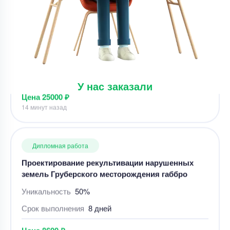
Устранение замечаний в вкр ( основные раздел
тосп)
Уникальность
50%
Срок выполнения
7 дней
Цена
25000 ₽
У нас заказали
14 минут назад
Дипломная работа
Проектирование рекультивации нарушенных
земель Груберского месторождения габбро
Уникальность
50%
Срок выполнения
8 дней
Цена
8600 ₽
13 минут назад