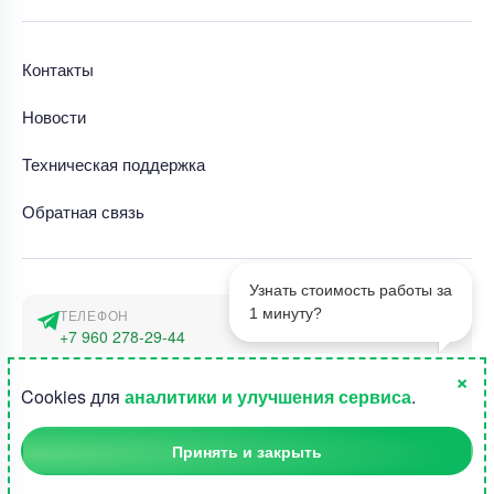
Контакты
Новости
Техническая поддержка
Обратная связь
Узнать стоимость работы за
1 минуту?
ТЕЛЕФОН
+7 960 278-29-44
×
АДРЕС
1
Cookies для
аналитики и улучшения сервиса
.
г. Москва, наб. Тараса Шевченко 23а
Принять и закрыть
©2015-2026, Студландия -
Все права защищены