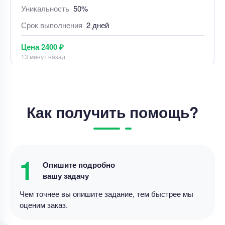
Срок выполнения
2 дней
Цена
2400 ₽
13 минут назад
Курсовая работа
понижающий Импульсный стабилизатор
постоянного напряжения.
Как получить помощь?
Уникальность
55%
Срок выполнения
3 дней
Цена
13000 ₽
1
13 минут назад
Опишите подробно
вашу задачу
Чем точнее вы опишите задание, тем быстрее мы
Курсовая работа
оценим заказ.
Отредактировать курсовую работу