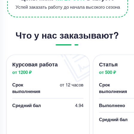
Успей заказать работу до начала высокого сезона
Что у нас заказывают?
Курсовая работа
Отредактировать курсовую работу
Уникальность
60%
Срок выполнения
2 дней
Курсовая работа
Статья
от 1200 ₽
от 500 ₽
Цена
3500 ₽
13 минут назад
Срок
от 12 часов
Срок
выполнения
выполнения
Средний бал
4.94
Выполнено
Отчет по практике
Средний бал
Отчет по практике "Ознакомительная практика:
деятельность педагога-психолога в системе