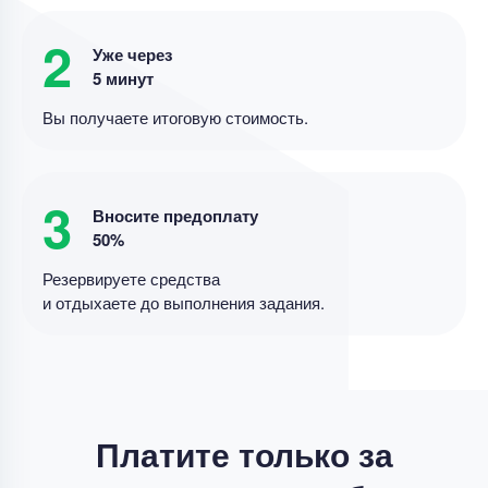
Уникальность
60%
2
Уже через
Срок выполнения
2 дней
5 минут
Цена
3500 ₽
Вы получаете итоговую стоимость.
13 минут назад
3
Вносите предоплату
Отчет по практике
50%
Отчет по практике "Ознакомительная практика:
Резервируете средства
деятельность педагога-психолога в системе
и отдыхаете до выполнения задания.
дошкольного образования"
Уникальность
50%
Срок выполнения
1 дней
Цена
4800 ₽
Платите только за
4 минуты назад