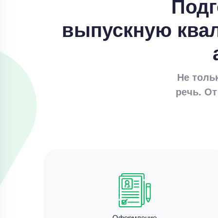
Подг
выпускную ква
Не толь
речь. От
Оформление