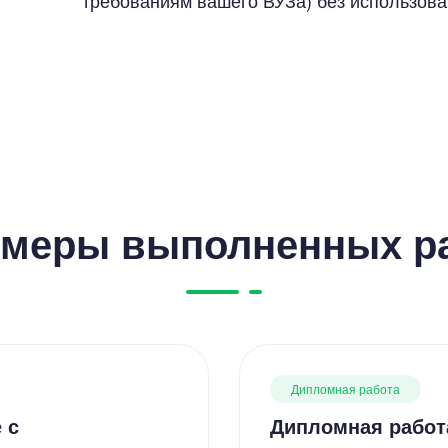
требованиям вашего ВУЗа) без использов
меры выполненных р
Дипломная работа
 с
Дипломная работ