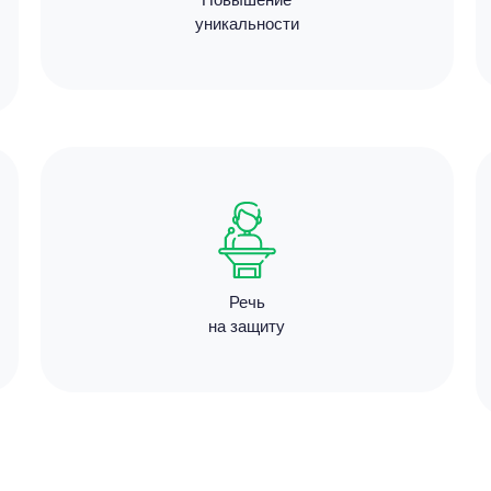
Цен
уникальности
6800
13 мину
Цен
3000
Речь
на защиту
4 минут