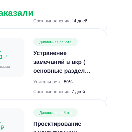
Дипломная работа
заказали
а
Устранение
0 ₽
замечаний в вкр (
 назад
основные раздел
тосп)
Уникальность
50%
Срок выполнения
7 дней
Дипломная работа
а
Проектирование
 ₽
рекультивации
т назад
нарушенных земель
Груберского
Уникальность
50%
месторождения
Срок выполнения
8 дней
габбро