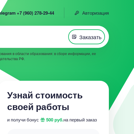
elegram +7 (960) 278-29-44
Авторизация
Заказать
вания в области образования: в сборе информации, ее
дательства РФ.
Узнай стоимость
своей работы
и получи бонус
500 руб.
на первый заказ