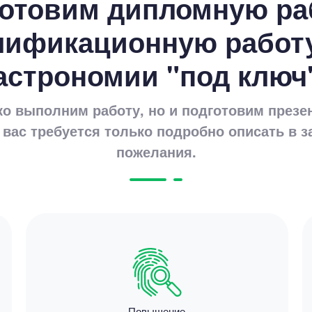
отовим дипломную ра
4000
3 минут
лификационную работу
астрономии "под ключ
ко выполним работу, но и подготовим презе
 вас требуется только подробно описать в з
пожелания.
Цен
4750
15 мину
Повышение