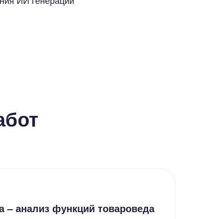
ания ИИ генерации
абот
Д
а – анализ функций товароведа
Ос