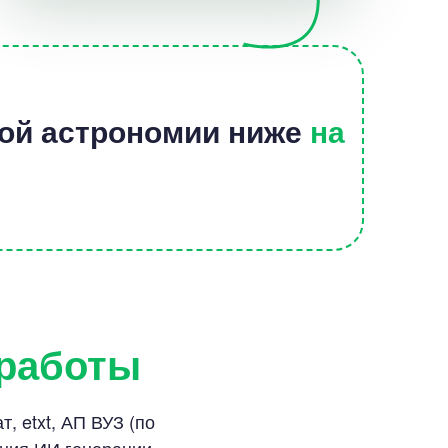
ой астрономии ниже
на
 работы
, etxt, АП ВУЗ (по