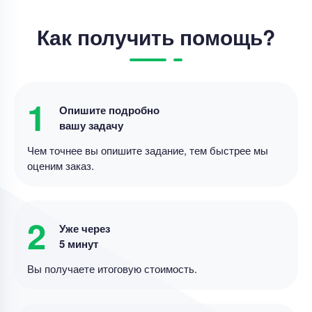
Уникальность
50%
Как получить помощь?
Срок выполнения
21 дней
Цена
50000 ₽
7 минут назад
1
Опишите подробно
вашу задачу
Дипломная работа
Чем точнее вы опишите задание, тем быстрее мы
Лингвистический, дидактический и
оценим заказ.
технологический аспекты создания
мультимодального ресурса для
совершенствования навыков чтения на
Уникальность
50%
2
английском языке у школьников
Уже через
Срок выполнения
14 дней
5 минут
Вы получаете итоговую стоимость.
Цена
20000 ₽
14 минут назад