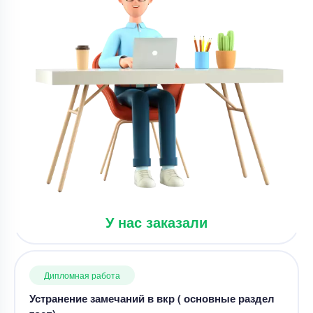
Дипломная работа
Дипломная работа – слайды для ВКР по
гражданскому праву
Уникальность
50%
Срок выполнения
14 дней
Цена
3000 ₽
5 минут назад
У нас заказали
Дипломная работа
Устранение замечаний в вкр ( основные раздел
тосп)
Уникальность
50%
Срок выполнения
7 дней