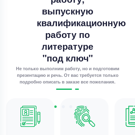
совершенствования навыков чтения на
Уникальность
50%
выпускную
английском языке у школьников
Срок выполнения
14 дней
квалификационную
Цена
20000 ₽
работу по
14 минут назад
литературе
Дипломная работа
"под ключ"
Дипломная работа – Дивидентная политика и
Не только выполним работу, но и подготовим
рыночная стоимость
презентацию и речь. От вас требуется только
Уникальность
85%
подробно описать в заказе все пожелания.
Срок выполнения
11 дней
Цена
4000 ₽
6 минут назад
Дипломная работа