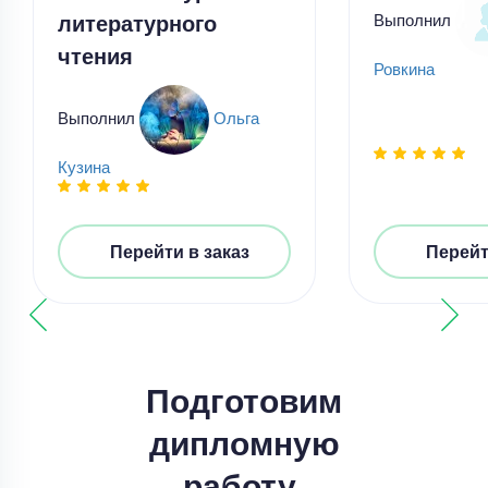
литературного
Выполнил
чтения
Ровкина
Выполнил
Ольга
Кузина
Перейти в заказ
Перейт
Подготовим
Дипломная работа
Лингвистический, дидактический и
дипломную
технологический аспекты создания
работу,
мультимодального ресурса для