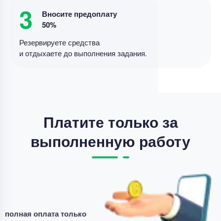
3
Дипломная работа
Вносите предоплату
Дипломная работа – Дивидентная политика и
50%
рыночная стоимость
Резервируете средства
Уникальность
85%
и отдыхаете до выполнения задания.
Срок выполнения
11 дней
Цена
4000 ₽
6 минут назад
Платите только за
выполненную работу
Дипломная работа
Совершенствование разброчно- сборочных
работа по ремонте автотракторных двигателей .
Уникальность
70%
Срок выполнения
14 дней
полная оплата только
Цена
47500 ₽