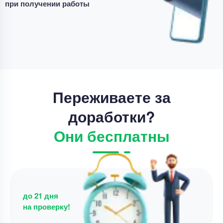
при получении работы
4 минуты назад
Дипломная работа
Дипломная работа – Диагностика тяговых
двигателей электровозов
Уникальность
70%
Переживаете за
Срок выполнения
22 дней
доработки?
Цена
68000 ₽
Они бесплатны
9 минут назад
до 21 дня
на проверку!